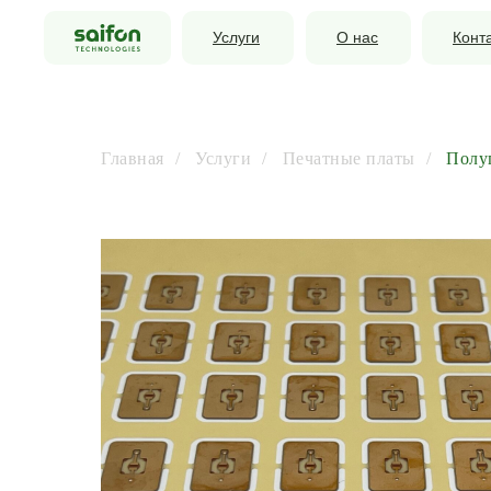
Услуги
О нас
Конт
Главная
/
Услуги
/
Печатные платы
/
Полу