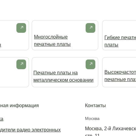
Многослойные
Гибкие печат
печатные платы
ы
платы
Высокочасто
Печатные платы на
печатные пла
металлическом основании
ная информация
Контакты
Москва
ка
Москва, 2-й Лихачевски
дители радио электронных
стр. 11