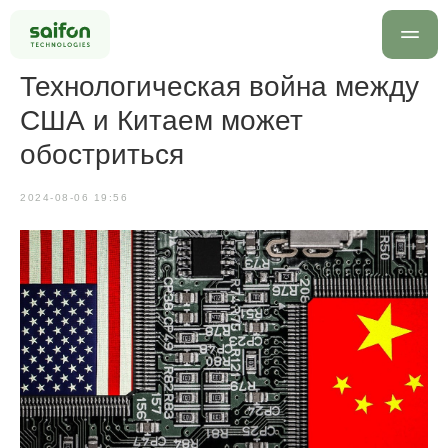
Технологическая война между
США и Китаем может
обостриться
2024-08-06 19:56
info@saif
+7 499 
Оставить заявку