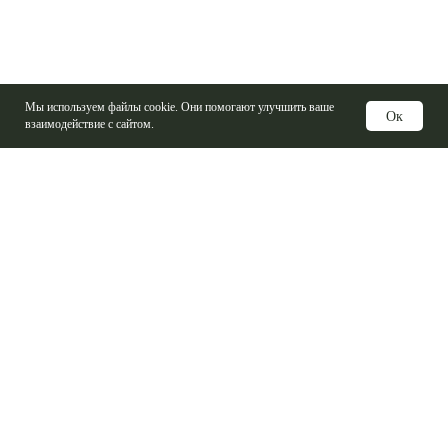
Мы используем файлы cookie. Они помогают улучшить ваше
Ок
взаимодействие с сайтом.
Услуги
Изготовление печатных плат
Электронные компоненты
Контрактная сборка
Проектирование печатных плат
Базовые материалы ПП
Справочная информация