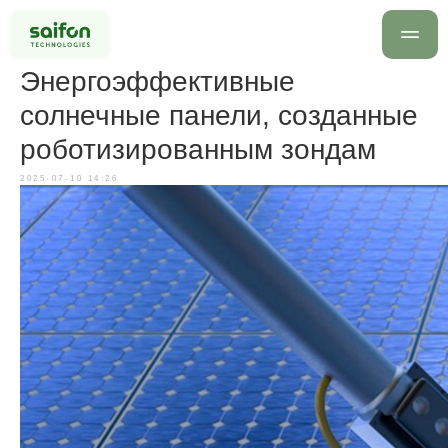
Энергоэффективные
солнечные панели, созданные
роботизированным зондам
2025-07-10 14:26
info@saif
+7 499 
Оставить заявку