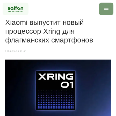
Xiaomi выпустит новый
процессор Xring для
флагманских смартфонов
2026-05-18 13:41
info@saif
+7 499 
Оставить заявку