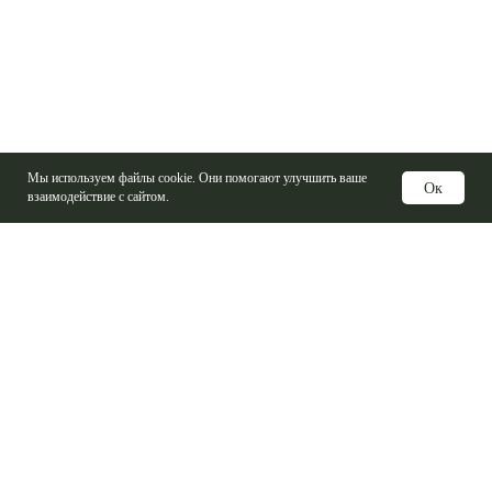
Мы используем файлы cookie. Они помогают улучшить ваше
Ок
взаимодействие с сайтом.
Услуги
Изготовление печатных плат
Электронные компоненты
Контрактная сборка
Проектирование печатных плат
Базовые материалы ПП