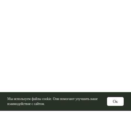
Мы используем файлы cookie. Они помогают улучшить ваше
Ок
взаимодействие с сайтом.
Услуги