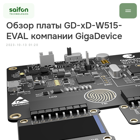
Обзор платы GD-xD-W515-
EVAL компании GigaDevice
2023-10-13 01:20
info@saif
+7 499 
Оставить заявку