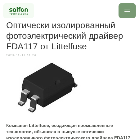
Оптически изолированный
фотоэлектрический драйвер
FDA117 от Littelfuse
2023-12-11 01:20
info@saif
+7 499 
Оставить заявку
Компания Littelfuse, создающая промышленные
технологии, объявила о выпуске оптически
изолированного фотоэлектрического драйвера FDA117.