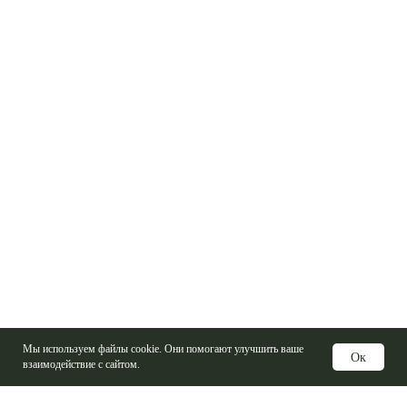
Мы используем файлы cookie. Они помогают улучшить ваше
Ок
взаимодействие с сайтом.