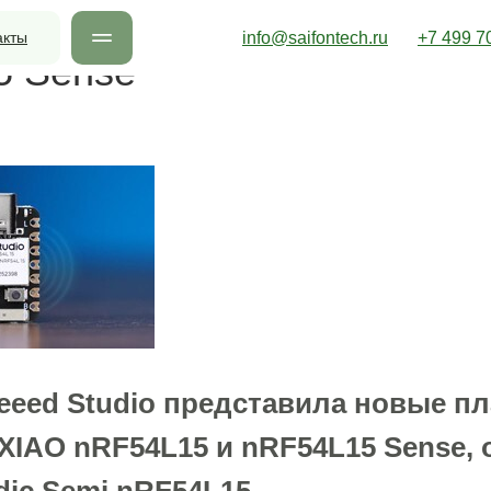
зработки: XIAO nRF54L15 
акты
info@saifontech.ru
+7 499 7
5 Sense
eeed Studio представила новые п
 XIAO nRF54L15 и nRF54L15 Sense,