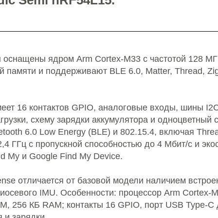
dic Semi nRF54L15.
 оснащены ядром Arm Cortex-M33 с частотой 128 МГ
 памяти и поддерживают BLE 6.0, Matter, Thread, Z
еет 16 контактов GPIO, аналоговые входы, шины I2C
агрузки, схему зарядки аккумулятора и одноцветный 
ooth 6.0 Low Energy (BLE) и 802.15.4, включая Thread
2,4 ГГц с пропускной способностью до 4 Мбит/с и э
nd My и Google Find My Device.
nse отличается от базовой модели наличием встрое
иосевого IMU. Особенности: процессор Arm Cortex-M
M, 256 КБ RAM; контакты 16 GPIO, порт USB Type-C 
 и зарядки.