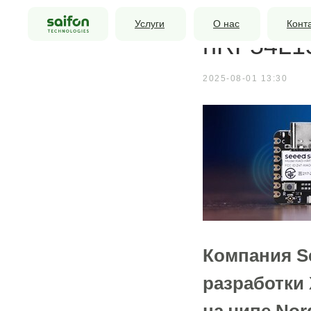
Платы ра
Услуги
О нас
Конт
nRF54L1
2025-08-01 13:30
Компания S
разработки