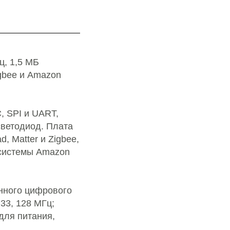
ц, 1,5 МБ
igbee и Amazon
, SPI и UART,
светодиод. Плата
, Matter и Zigbee,
косистемы Amazon
нного цифрового
33, 128 МГц;
для питания,