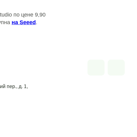
udio по цене 9,90
тупна
на Seeed
.
й пер., д. 1,