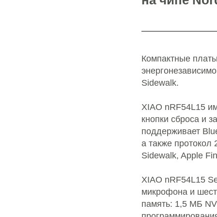
на чипе Nor
Компактные платы
энергонезависимой
Sidewalk.
XIAO nRF54L15 им
кнопки сброса и з
поддерживает Bluet
а также протокол 
Sidewalk, Apple Fi
XIAO nRF54L15 Se
микрофона и шест
память: 1,5 МБ NV
программирования