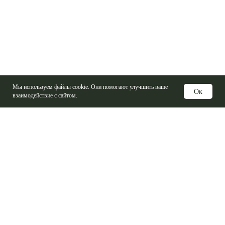
Мы используем файлы cookie. Они помогают улучшить ваше
Ок
взаимодействие с сайтом.
Услуги
Изготовление печатных плат
Электронные компоненты
Контрактная сборка
Проектирование печатных плат
Базовые материалы ПП