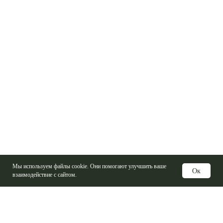
Мы используем файлы cookie. Они помогают улучшить ваше
Ок
взаимодействие с сайтом.
Услуги