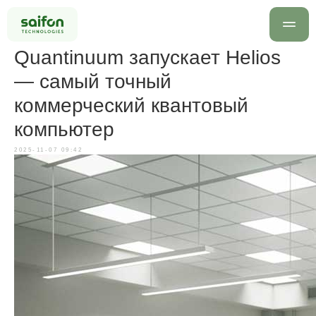
Quantinuum запускает Helios
— самый точный
коммерческий квантовый
компьютер
2025-11-07 09:42
info@saif
+7 499 
Оставить заявку