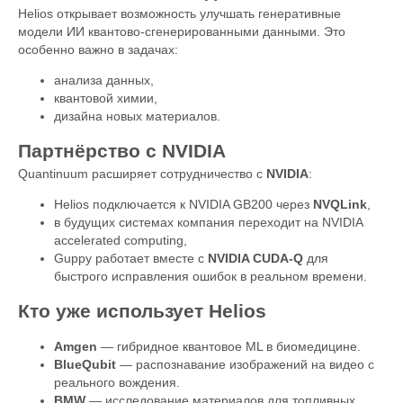
Helios открывает возможность улучшать генеративные
модели ИИ квантово-сгенерированными данными. Это
особенно важно в задачах:
анализа данных,
квантовой химии,
дизайна новых материалов.
Партнёрство с NVIDIA
Quantinuum расширяет сотрудничество с
NVIDIA
:
Helios подключается к NVIDIA GB200 через
NVQLink
,
в будущих системах компания переходит на NVIDIA
accelerated computing,
Guppy работает вместе с
NVIDIA CUDA-Q
для
быстрого исправления ошибок в реальном времени.
Кто уже использует Helios
Amgen
— гибридное квантовое ML в биомедицине.
BlueQubit
— распознавание изображений на видео с
реального вождения.
BMW
— исследование материалов для топливных