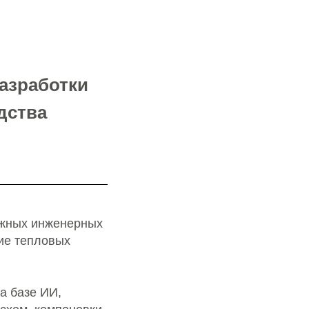
азработки
дства
ожных инженерных
ние тепловых
а базе ИИ,