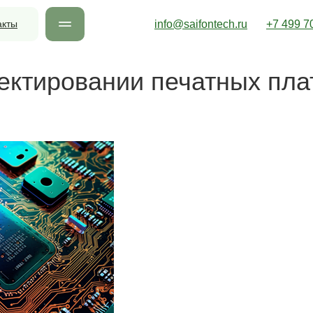
акты
info@saifontech.ru
+7 499 7
ектировании печатных пла