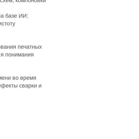
схем, компоновки
а базе ИИ:
истоту
ования печатных
ля понимания
мени во время
ефекты сварки и