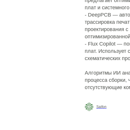
предлагает оптим
плат и системного
- DeepPCB — авто
трассировка печа
проектирования с
оптимизированной
- Flux Copilot — 
плат. Использует
схематических пр
Алгоритмы ИИ ана
процесса сборки,
отсутствующие ко
Saifon