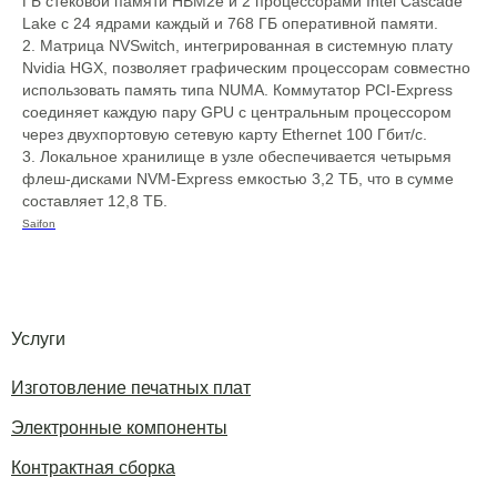
ГБ стековой памяти HBM2e и 2 процессорами Intel Cascade
Lake с 24 ядрами каждый и 768 ГБ оперативной памяти.
2. Матрица NVSwitch, интегрированная в системную плату
Nvidia HGX, позволяет графическим процессорам совместно
использовать память типа NUMA. Коммутатор PCI-Express
соединяет каждую пару GPU с центральным процессором
через двухпортовую сетевую карту Ethernet 100 Гбит/с.
3. Локальное хранилище в узле обеспечивается четырьмя
флеш-дисками NVM-Express емкостью 3,2 ТБ, что в сумме
составляет 12,8 ТБ.
Saifon
Услуги
Изготовление печатных плат
Электронные компоненты
Контрактная сборка