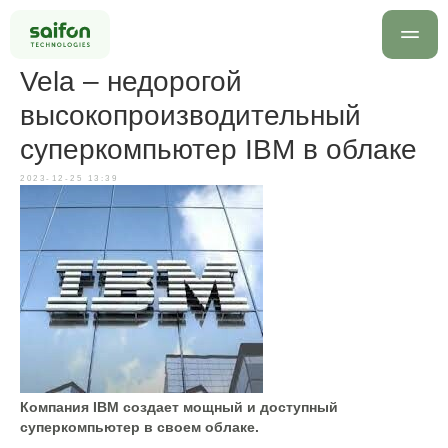
Vela – недорогой
высокопроизводительный
суперкомпьютер IBM в облаке
2023-12-25 13:39
info@saif
+7 499 
Оставить заявку
Компания IBM создает мощный и доступный
суперкомпьютер в своем облаке.