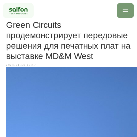
Green Circuits
продемонстрирует передовые
решения для печатных плат на
выставке MD&M West
2024-01-15 12:47
info@saif
+7 499 
Оставить заявку