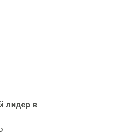
й лидер в
о