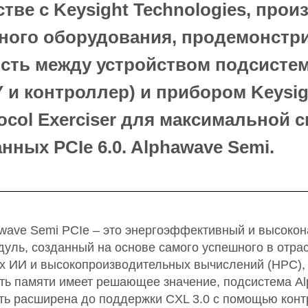
тве с Keysight Technologies, про
ного оборудования, продемонстр
сть между устройством подсистем
Y и контроллер) и прибором Keysigh
tocol Exerciser для максимальной 
нных PCIe 6.0. Alphawave Semi.
wave Semi PCIe – это энергоэффективный и высоко
уль, созданный на основе самого успешного в отр
ах ИИ и высокопроизводительных вычислений (HPC),
ть памяти имеет решающее значение, подсистема A
ыть расширена до поддержки CXL 3.0 с помощью конт