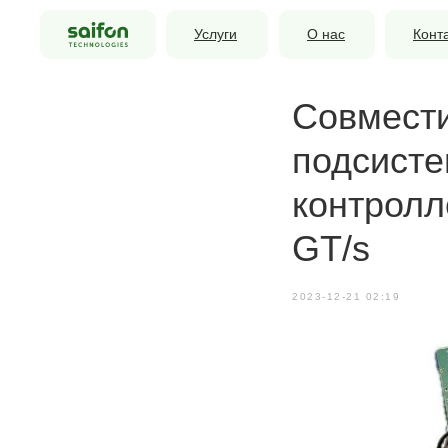
Услуги
О нас
Конт
Совмести
подсисте
контролл
GT/s
2023-12-21 02:19