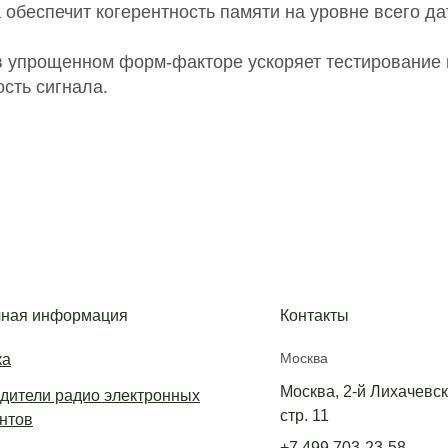
 обеспечит когерентность памяти на уровне всего да
 в упрощенном форм-факторе ускоряет тестирование 
сть сигнала.
ная информация
Контакты
Москва
ка
Москва, 2-й Лихачевски
дители радио электронных
стр. 11
нтов
+7 499 703-23-58