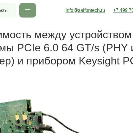
акты
info@saifontech.ru
+7 499 7
мость между устройством
мы PCIe 6.0 64 GT/s (PHY 
ер) и прибором Keysight PC