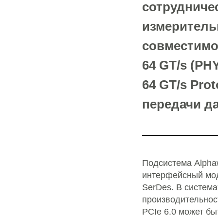
сотрудничес
измеритель
совместимо
64 GT/s (PH
64 GT/s Pro
передачи да
Подсистема Alpha
интерфейсный мод
SerDes. В систем
производительнос
PCIe 6.0 может б