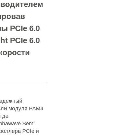
изводителем
ировав
ы PCIe 6.0
t PCIe 6.0
скорости
надежный
асли модуля PAM4
 где
lphawave Semi
роллера PCIe и