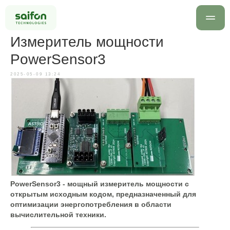
Измеритель мощности
PowerSensor3
2025-05-09 13:24
info@saif
+7 499 7
Оставить заявку
PowerSensor3 - мощный измеритель мощности с
открытым исходным кодом, предназначенный для
оптимизации энергопотребления в области
вычислительной техники.