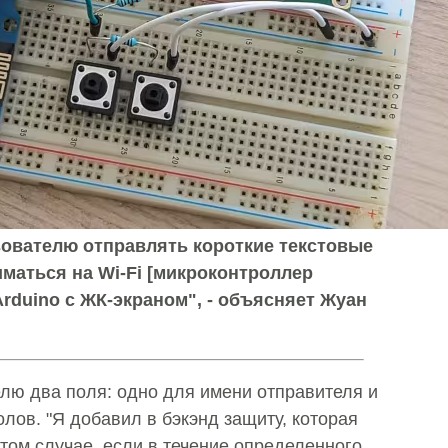
зователю отправлять короткие текстовые
маться на Wi-Fi [микроконтроллер
Arduino с ЖК-экраном", - объясняет Жуан
лю два поля: одно для имени отправителя и
лов. "Я добавил в бэкэнд защиту, которая
том случае, если в течение определенного