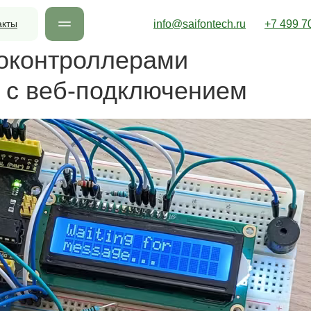
акты
info@saifontech.ru
+7 499 7
роконтроллерами
 с веб-подключением