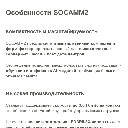
Особенности SOCAMM2
Компактность и масштабируемость
SOCAMM2 предлагает
оптимизированный компактный
форм-фактор
, предназначенный для
высокоплотных
серверных шасси
и
плат дата-центров
.
Это решение позволяет масштабировать систему под задачи
обучения и инференса AI-моделей
, требующих больших
объёмов памяти.
Высокая производительность
Стандарт поддерживает
скорости до 9.6 Гбит/с на контакт
,
что обеспечивает устойчивую работу при высоких нагрузках.
Использование
низковольтных LPDDR5/5X-чипов
снижает
энергопотребление и тепловыделение — ключевой