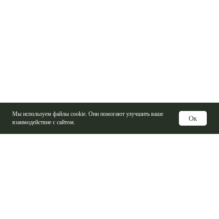
Мы используем файлы cookie. Они помогают улучшить ваше
Ок
взаимодействие с сайтом.
Услуги
Изготовление печатных плат
Электронные компоненты
Контрактная сборка