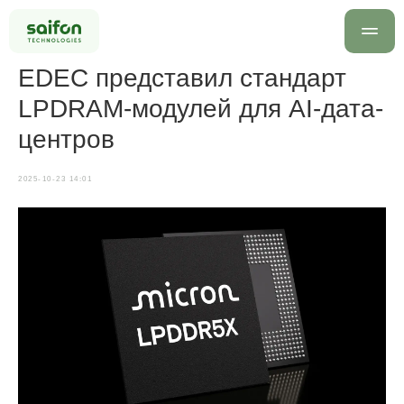
EDEC представил стандарт
LPDRAM-модулей для AI-дата-
центров
2025-10-23 14:01
info@saif
+7 499 
Оставить заявку