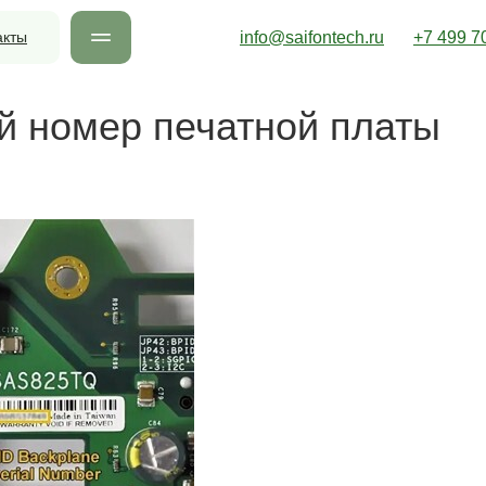
акты
info@saifontech.ru
+7 499 7
 номер печатной платы