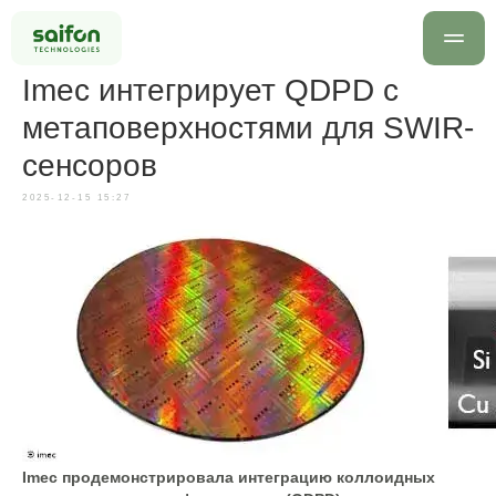
Imec интегрирует QDPD с
метаповерхностями для SWIR-
сенсоров
2025-12-15 15:27
info@saif
+7 499 
Оставить заявку
Imec продемонстрировала интеграцию коллоидных