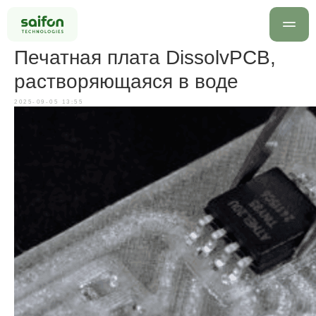
Печатная плата DissolvPCB,
растворяющаяся в воде
2025-09-05 13:55
info@saif
+7 499 
Оставить заявку