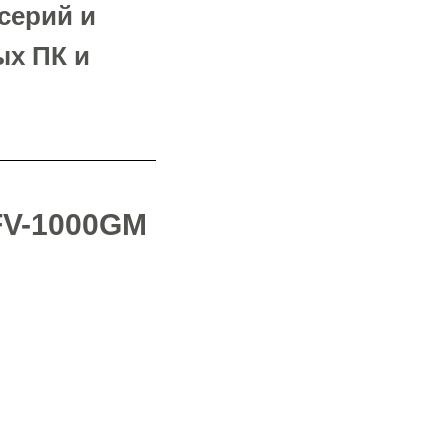
серий и
ых ПК и
FV-1000GM