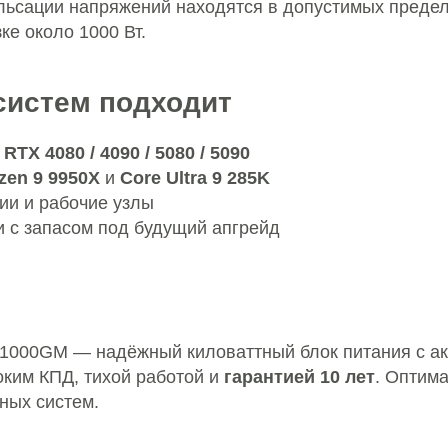
льсации напряжений находятся в допустимых преде
ке около 1000 Вт.
систем подходит
с
RTX 4080 / 4090 / 5080 / 5090
zen 9 9950X
и
Core Ultra 9 285K
ии и рабочие узлы
 с запасом под будущий апгрейд
V-1000GM — надёжный киловаттный блок питания с а
оким КПД, тихой работой и
гарантией 10 лет
. Оптим
ных систем.