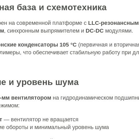
ная база и схемотехника
оен на современной платформе с
LLC-резонансным
ем
, синхронным выпрямителем и
DC-DC
модулями.
нские конденсаторы 105 °C
(первичная и вторичная
лимеры, что обеспечивает стабильную работу при д
е и уровень шума
-мм вентилятором
на гидродинамическом подшипни
ежимом:
т
— вентилятор не вращается
ие обороты и минимальный уровень шума