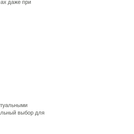
лах даже при
ктуальными
альный выбор для