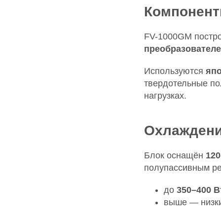
Компонент
FV-1000GM постр
преобразовател
Используются
япо
твердотельные по
нагрузках.
Охлаждени
Блок оснащён
120
полупассивным р
до
350–400 В
выше — низк