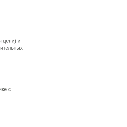
 цепи) и
лительных
ке с