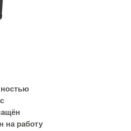
лностью
с
снащён
н на работу