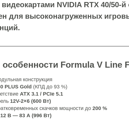
видеокартами NVIDIA RTX 40/50-й 
ен для высоконагруженных игров
нций.
особенности Formula V Line 
дульная конструкция
80 PLUS Gold
(КПД до 93 %)
ветствие
ATX 3.1 / PCIe 5.1
бель
12V-2×6 (600 Вт)
ратковременных скачков мощности до
200 %
12 В — 83 А (996 Вт)