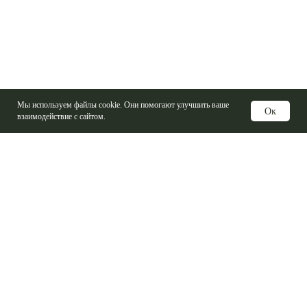
Мы используем файлы cookie. Они помогают улучшить ваше
Ок
взаимодействие с сайтом.
Услуги
Изготовление печатных плат
Электронные компоненты
Контрактная сборка
Проектирование печатных плат
Базовые материалы ПП