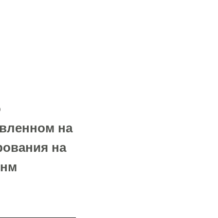
о
авленном на
рования на
-нм