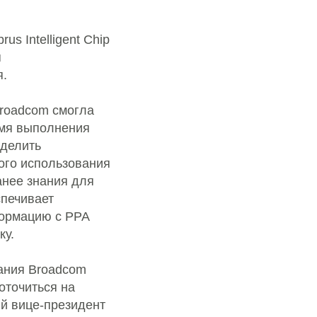
s Intelligent Chip
я
я.
roadcom смогла
емя выполнения
еделить
ого использования
нее знания для
спечивает
формацию с PPA
ку.
ания Broadcom
оточиться на
ий вице-президент