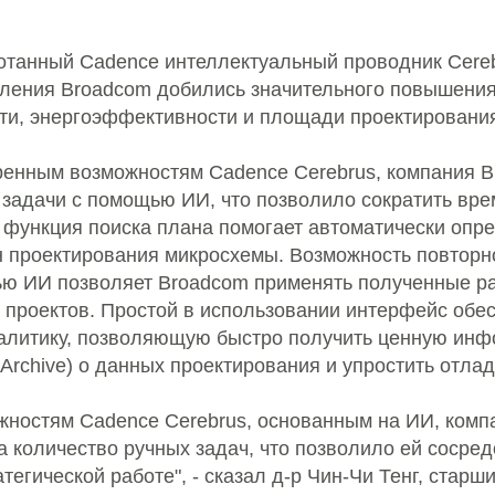
танный Cadence интеллектуальный проводник Cerebru
деления Broadcom добились значительного повышени
ти, энергоэффективности и площади проектировани
енным возможностям Cadence Cerebrus, компания B
 задачи с помощью ИИ, что позволило сократить вр
, функция поиска плана помогает автоматически опр
 проектирования микросхемы. Возможность повторн
ю ИИ позволяет Broadcom применять полученные ра
 проектов. Простой в использовании интерфейс обе
алитику, позволяющую быстро получить ценную ин
 Archive) о данных проектирования и упростить отлад
жностям Cadence Cerebrus, основанным на ИИ, комп
 количество ручных задач, что позволило ей сосред
тегической работе", - сказал д-р Чин-Чи Тенг, старш