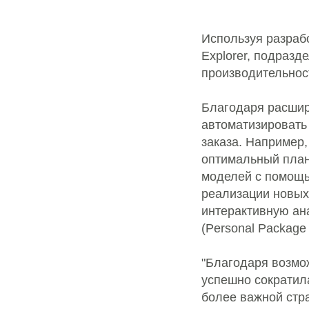
Используя разрабо
Explorer, подраз
производительнос
Благодаря расшир
автоматизировать
заказа. Например
оптимальный план
моделей с помощь
реализации новых
интерактивную ан
(Personal Package
"Благодаря возмо
успешно сократила
более важной стра