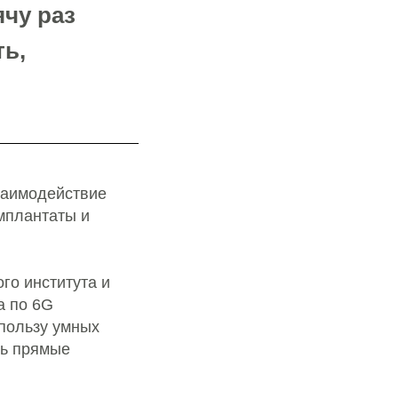
ячу раз
ть,
взаимодействие
мплантаты и
го института и
а по 6G
 пользу умных
ть прямые