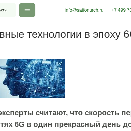
акты
info@saifontech.ru
+7 499 7
ные технологии в эпоху 
ксперты считают, что скорость п
тях 6G в один прекрасный день д