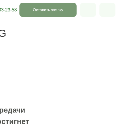
03-23-58
Оставить заявку
6G
ередачи
остигнет