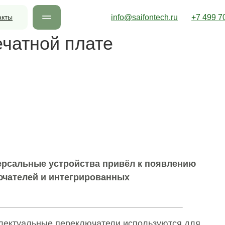
акты
info@saifontech.ru
+7 499 7
ечатной плате
ерсальные устройства привёл к появлению
чателей и интегрированных
лектуальные переключатели используются для