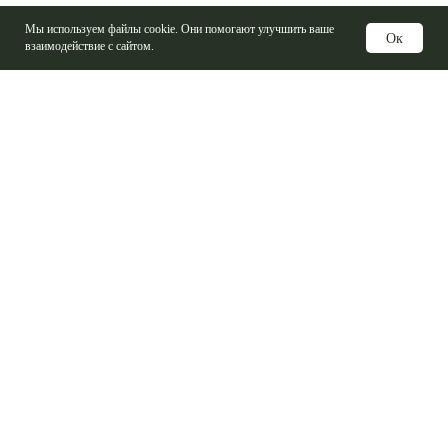
Мы используем файлы cookie. Они помогают улучшить ваше
Ок
взаимодействие с сайтом.
Услуги
Изготовление печатных плат
Электронные компоненты
Контрактная сборка
Проектирование печатных плат
Базовые материалы ПП
Справочная информация
Логистика
Производители радио электронных