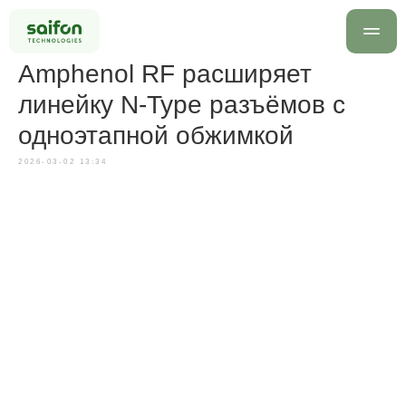
Amphenol RF расширяет
линейку N-Type разъёмов с
одноэтапной обжимкой
2026-03-02 13:34
info@saif
+7 499 
Оставить заявку