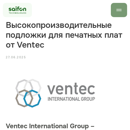
Высокопроизводительные
подложки для печатных плат
от Ventec
27.06.2025
info@saif
+7 499 7
Оставить заявку
Ventec International Group –