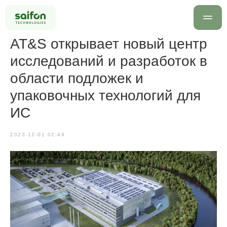
AT&S открывает новый центр
исследований и разработок в
области подложек и
упаковочных технологий для
ИС
info@saif
2023-12-01 02:49
+7 499 
Оставить заявку