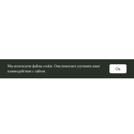
Мы используем файлы cookie. Они помогают улучшить ваше
Ок
взаимодействие с сайтом.
Услуги
Изготовление печатных плат
Электронные компоненты
Контрактная сборка
Проектирование печатных плат