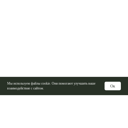
Мы используем файлы cookie. Они помогают улучшить ваше
Ок
взаимодействие с сайтом.
Услуги
Изготовление печатных плат
Электронные компоненты