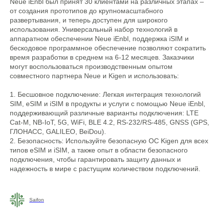
Neue iEnbl был принят 30 клиентами на различных этапах –
от создания прототипов до крупномасштабного
развертывания, и теперь доступен для широкого
использования. Универсальный набор технологий в
аппаратном обеспечении Neue iEnbl, поддержка iSIM и
бескодовое программное обеспечение позволяют сократить
время разработки в среднем на 6-12 месяцев. Заказчики
могут воспользоваться производственным опытом
совместного партнера Neue и Kigen и использовать:
1. Бесшовное подключение: Легкая интеграция технологий
SIM, eSIM и iSIM в продукты и услуги с помощью Neue iEnbl,
поддерживающий различные варианты подключения: LTE
Cat-M, NB-IoT, 5G, WiFi, BLE 4.2, RS-232/RS-485, GNSS (GPS,
ГЛОНАСС, GALILEO, BeiDou).
2. Безопасность: Используйте безопасную ОС Kigen для всех
типов eSIM и iSIM, а также опыт в области безопасного
подключения, чтобы гарантировать защиту данных и
надежность в мире с растущим количеством подключений.
Saifon