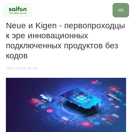
Neue и Kigen - первопроходцы
к эре инновационных
подключенных продуктов без
кодов
2023-12-20 00:16
info@saif
+7 499 
Оставить заявку