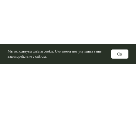
Мы используем файлы cookie. Они помогают улучшить ваше
Ок
взаимодействие с сайтом.
Услуги
Изготовление печатных плат
Электронные компоненты
Контрактная сборка
Проектирование печатных плат
Базовые материалы ПП