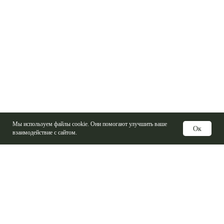
Мы используем файлы cookie. Они помогают улучшить ваше
Ок
взаимодействие с сайтом.
Услуги
Изготовление печатных плат
Электронные компоненты
Контрактная сборка