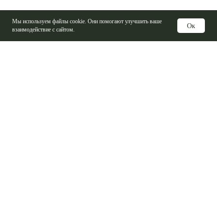
Мы используем файлы cookie. Они помогают улучшить ваше
Ок
взаимодействие с сайтом.
Услуги
Изготовление печатных плат
Электронные компоненты
Контрактная сборка
Проектирование печатных плат
Базовые материалы ПП
Справочная информация
Логистика