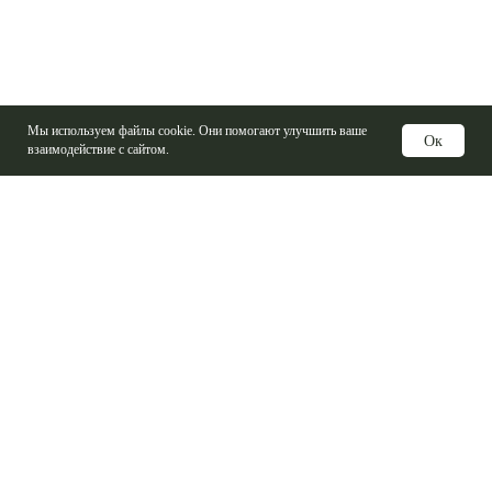
Мы используем файлы cookie. Они помогают улучшить ваше
Ок
взаимодействие с сайтом.
Услуги
Изготовление печатных плат
Электронные компоненты
Контрактная сборка
Проектирование печатных плат
Базовые материалы ПП
Справочная информация