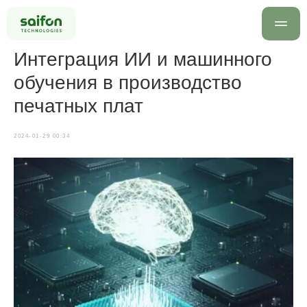
Интеграция ИИ и машинного
обучения в производство
печатных плат
2024-01-29 00:34
info@saif
+7 499 
Оставить заявку