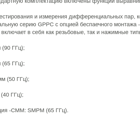
ндартную комплектацию включены функции выравни
естирования и измерения дифференциальных пар, 
альную серию GPPC с опцией беспаечного монтажа
 включает в себя как резьбовые, так и нажимные ти
 (90 ГГц);
 (65 ГГц);
мм (50 ГГц);
 (40 ГГц);
ция -CMM: SMPM (65 ГГц).