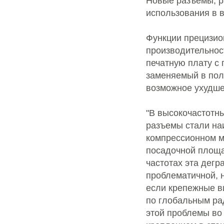
Новые разъемы, р
использования в 
Функции прецизио
производительнос
печатную плату с
заменяемый в пол
возможное ухудше
"В высокочастотн
разъемы стали на
компрессионном м
посадочной площад
частотах эта дегр
проблематичной, н
если крепежные в
по глобальным ра
этой проблемы во