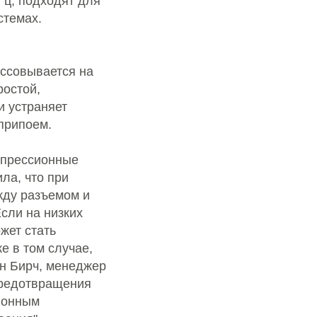
Гц, подходят для
стемах.
ессовывается на
ростой,
и устраняет
припоем.
мпрессионные
ла, что при
жду разъемом и
сли на низких
жет стать
е в том случае,
эн Бирч, менеджер
предотвращения
ионным