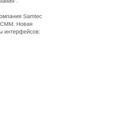
вания".
компания Samtec
 -CMM. Новая
пы интерфейсов: