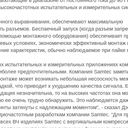
аботающие в диапазоне от постоянного тока до 90 Г
высокочастотных испытательных и измерительных си
нного выравнивания, обеспечивают максимальную
ть разъемов. Беспаечный запуск (когда разъем запр
 помощью монтажного оборудования) обеспечивает п
евых условиях, экономически эффективный монтаж 
ние характеристик, обычно наблюдаемое при пайке 
ых испытательных и измерительных приложениях ко
иболее предпочтительными. Компания Samtec замети
онтаже может возникать небольшая несоосность ме
кой, что приводит к ухудшению качества сигнала. Е
адация незначительна, то на высоких частотах она мо
о ее очень трудно обнаружить. Это наблюдается даж
инты затянуты с надлежащим моментом", - сказал Д
диочастотным разработкам компании Samtec. "Для 
 всех ВЧ изделиях Samtec с вертикальным компресс