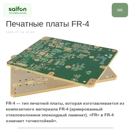
Печатные платы FR-4
2025-07-18 13:46
info@saif
+7 499 
Оставить заявку
FR-4 — тип печатной платы, которая изготавливается из
композитного материала FR-4 (армированный
стекловолокном эпоксидный ламинат). «FR» в FR-4
означает «огнестойкий».