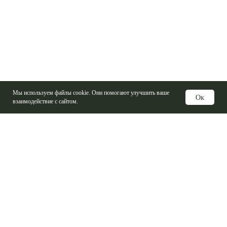
Мы используем файлы cookie. Они помогают улучшить ваше
Ок
взаимодействие с сайтом.
Услуги
Изготовление печатных плат
Электронные компоненты
Контрактная сборка
Проектирование печатных плат
Базовые материалы ПП