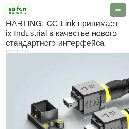
HARTING: CC-Link принимает
ix Industrial в качестве нового
стандартного интерфейса
2023-12-12 02:41
info@saif
+7 499 
Оставить заявку