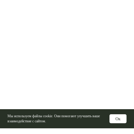
Мы используем файлы cookie. Они помогают улучшить ваше
Ок
взаимодействие с сайтом.