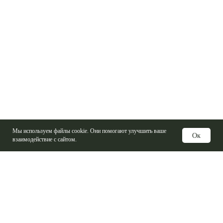
Мы используем файлы cookie. Они помогают улучшить ваше
Ок
взаимодействие с сайтом.
Услуги
Изготовление печатных плат
Электронные компоненты