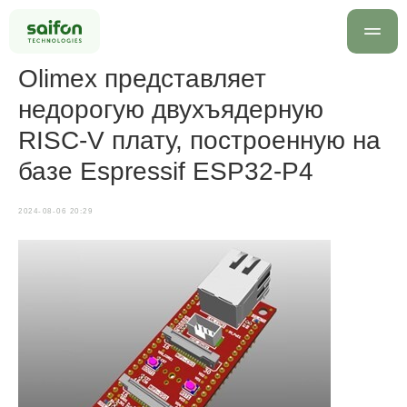
Olimex представляет
недорогую двухъядерную
RISC-V плату, построенную на
базе Espressif ESP32-P4
2024-08-06 20:29
info@saif
+7 499 
Оставить заявку