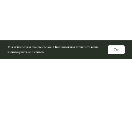
Мы используем файлы cookie. Они помогают улучшить ваше
Ок
взаимодействие с сайтом.
Услуги
Изготовление печатных плат
Электронные компоненты
Контрактная сборка
Проектирование печатных плат
Базовые материалы ПП