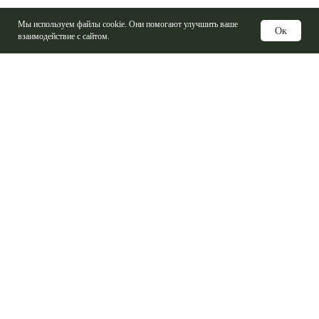
Мы используем файлы cookie. Они помогают улучшить ваше
Ок
взаимодействие с сайтом.
Услуги
Изготовление печатных плат
Электронные компоненты
Контрактная сборка
Проектирование печатных плат
Базовые материалы ПП
Справочная информация
Логистика
Производители радио электронных