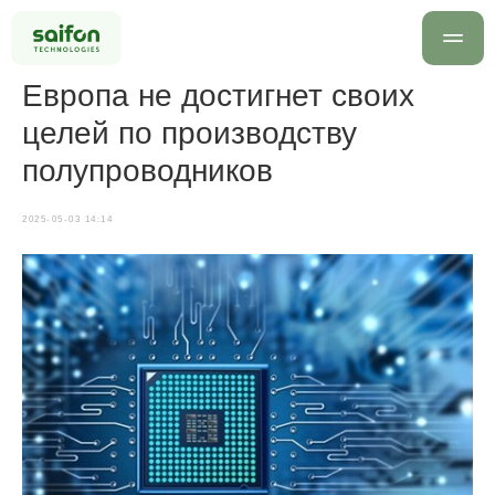
Европа не достигнет своих
целей по производству
полупроводников
2025-05-03 14:14
info@saif
+7 499 
Оставить заявку