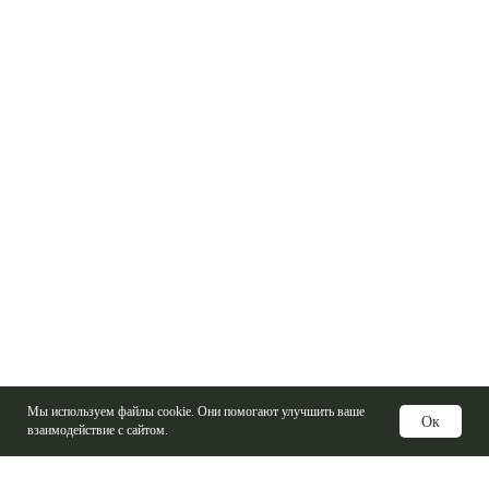
Мы используем файлы cookie. Они помогают улучшить ваше
Ок
взаимодействие с сайтом.