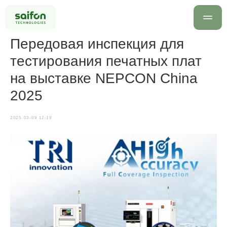
Передовая инспекция для
тестирования печатных плат
на выставке NEPCON China
2025
2025-03-09 12:19
info@saif
+7 499 
Оставить заявку