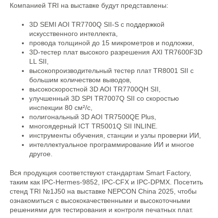
Компанией TRI на выставке будут представлены:
3D SEMI AOI TR7700Q SII-S с поддержкой
искусственного интеллекта,
провода толщиной до 15 микрометров и подложки,
3D-тестер плат высокого разрешения AXI TR7600F3D
LL SII,
высокопроизводительный тестер плат TR8001 SII с
большим количеством выводов,
высокоскоростной 3D AOI TR7700QH SII,
улучшенный 3D SPI TR7007Q SII со скоростью
инспекции 80 см²/с,
полигональный 3D AOI TR7500QE Plus,
многоядерный ICT TR5001Q SII INLINE.
инструменты обучения, станции и узлы проверки ИИ,
интеллектуальное программирование ИИ и многое
другое.
Вся продукция соответствуют стандартам Smart Factory,
таким как IPC-Hermes-9852, IPC-CFX и IPC-DPMX. Посетить
стенд TRI №1J50 на выставке NEPCON China 2025, чтобы
ознакомиться с высококачественными и высокоточными
решениями для тестирования и контроля печатных плат.