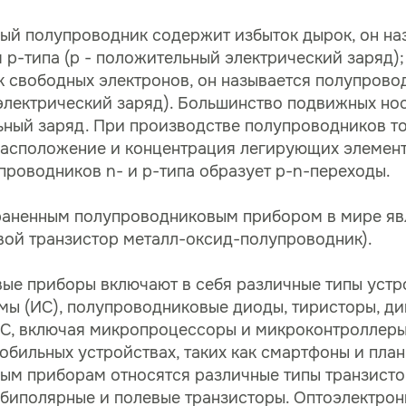
ый полупроводник содержит избыток дырок, он на
p-типа (p - положительный электрический заряд);
 свободных электронов, он называется полупрово
электрический заряд). Большинство подвижных но
ьный заряд. При производстве полупроводников т
асположение и концентрация легирующих элементо
роводников n- и p-типа образует p-n-переходы.
аненным полупроводниковым прибором в мире яв
вой транзистор металл-оксид-полупроводник).
е приборы включают в себя различные типы устро
мы (ИС), полупроводниковые диоды, тиристоры, ди
ИС, включая микропроцессоры и микроконтроллер
обильных устройствах, таких как смартфоны и план
ым приборам относятся различные типы транзисто
биполярные и полевые транзисторы. Оптоэлектрон