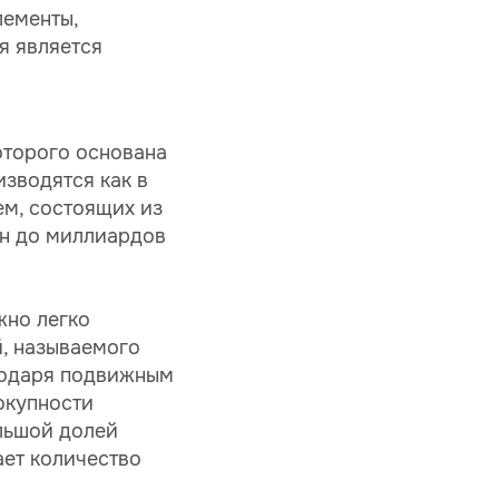
лементы,
я является
оторого основана
зводятся как в
ем, состоящих из
ен до миллиардов
жно легко
, называемого
годаря подвижным
окупности
льшой долей
ает количество