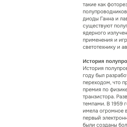
такие как фоторе
полупроводников
диоды Ганна и ла
существуют полуп
ядерного излучен
применения и игр
светотехнику и а
История полупр
История полупров
году был разработ
переходом, что п
премия по физик
транзистора. Ра
темпами. В 1959 
имела огромное в
первый электронн
были созданы бо