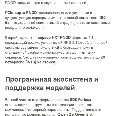
RNGD предлагается в двух вариантах поставки.
PCIe-карта RNGD
предназначена для установки в
180
существующие серверы и имеет тепловой пакет всего
Вт
, что делает её совместимой с традиционными системами
воздушного охлаждения.
сервер NXT RNGD
Второй вариант —
формата 4U,
содержащий восемь ускорителей RNGD. Потребление всей
3 кВт
системы составляет около
, благодаря чему в
стандартной стойке можно разместить до пяти таких
20
серверов. Это даёт суммарную производительность до
петафлопс (INT8) на стойку
.
Программная экосистема и
поддержка моделей
SDK Furiosa
Важной частью платформы является
,
включающий инструменты оптимизации, такие как
межчиповый тензорный параллелизм. Поддерживаются
Qwen 2
Qwen 2.5
популярные модели, включая
и
.