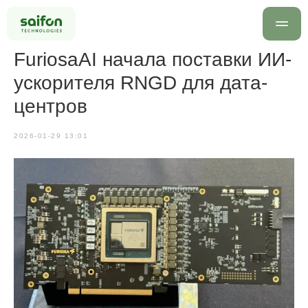
FuriosaAI начала поставки ИИ-
ускорителя RNGD для дата-
центров
2026-01-29 13:01
info@saif
+7 499 
Оставить заявку