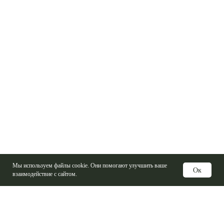
Мы используем файлы cookie. Они помогают улучшить ваше
Ок
взаимодействие с сайтом.
Услуги
Изготовление печатных плат