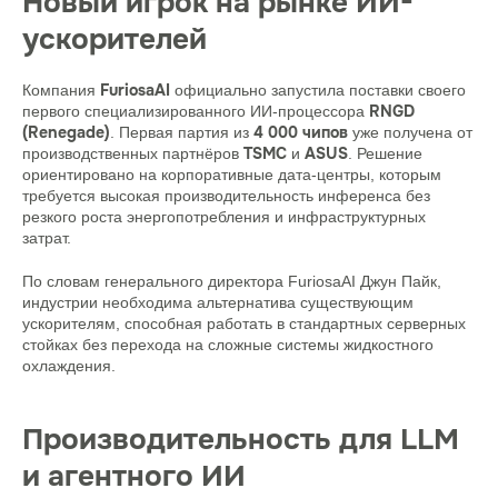
Новый игрок на рынке ИИ-
ускорителей
FuriosaAI
Компания
официально запустила поставки своего
RNGD
первого специализированного ИИ-процессора
(Renegade)
4 000 чипов
. Первая партия из
уже получена от
TSMC
ASUS
производственных партнёров
и
. Решение
ориентировано на корпоративные дата-центры, которым
требуется высокая производительность инференса без
резкого роста энергопотребления и инфраструктурных
затрат.
По словам генерального директора FuriosaAI Джун Пайк,
индустрии необходима альтернатива существующим
ускорителям, способная работать в стандартных серверных
стойках без перехода на сложные системы жидкостного
охлаждения.
Производительность для LLM
и агентного ИИ