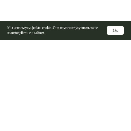
Мы используем файлы cookie. Они помогают улучшить ваше
Ок
взаимодействие с сайтом.
Услуги
Изготовление печатных плат
Электронные компоненты
Контрактная сборка
Проектирование печатных плат
Базовые материалы ПП
Справочная информация