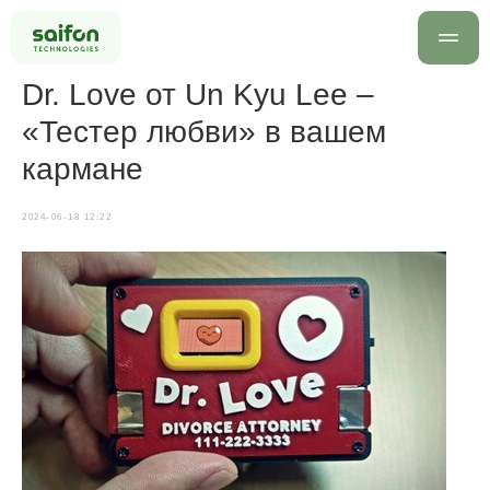
Dr. Love от Un Kyu Lee –
«Тестер любви» в вашем
кармане
2024-06-18 12:22
info@saif
+7 499 
Оставить заявку