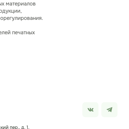
вых материалов
одукции,
морегулирования.
елей печатных
ий пер., д. 1,