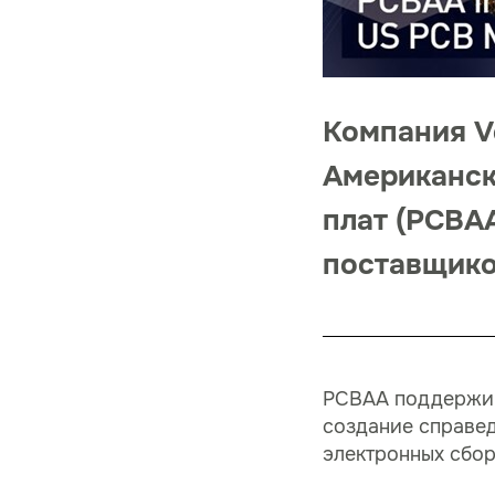
Компания Ve
Американск
плат (PCBA
поставщико
PCBAA поддержива
создание справед
электронных сбор