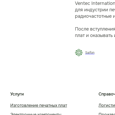
Ventec Internati
для индустрии пе
радиочастотные и
После вступления
плат и оказывать
Saifon
Услуги
Справо
Изготовление печатных плат
Логисти
Электронные компоненты
Произво