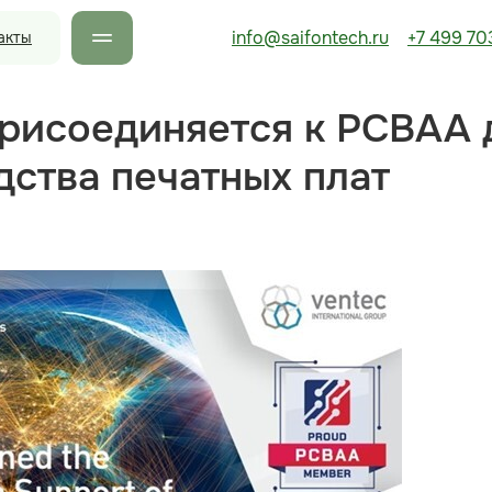
info@saifontech.ru
+7 499 70
акты
присоединяется к PCBAA 
дства печатных плат