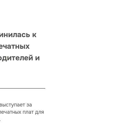
инилась к
ечатных
одителей и
выступает за
ечатных плат для
.